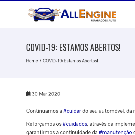
Skip
to
content
COVID-19: ESTAMOS ABERTOS!
Home
COVID-19: Estamos Abertos!
30
Mar 2020
Continuamos a
#
cuidar
do seu automóvel, da
Reforçamos os
#
cuidados
, através da imple
garantirmos a continuidade da
#
manutenção