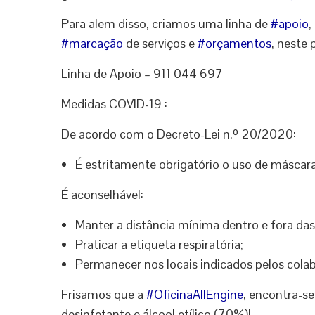
Para alem disso, criamos uma linha de
#
apoio
,
#
marcação
de serviços e
#
orçamentos
, neste
Linha de Apoio – 911 044 697
Medidas COVID-19 :
De acordo com o Decreto-Lei n.º 20/2020:
É estritamente obrigatório o uso de máscaras
É aconselhável:
Manter a distância mínima dentro e fora das
Praticar a etiqueta respiratória;
Permanecer nos locais indicados pelos cola
Frisamos que a
#
OficinaAllEngine
, encontra-s
desinfetante e álcool etílico (70%)!