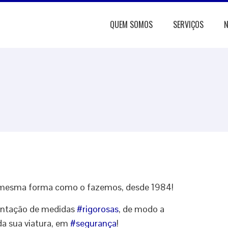
QUEM SOMOS
SERVIÇOS
N
 mesma forma como o fazemos, desde 1984!
mentação de medidas
#
rigorosas
, de modo a
da sua viatura, em
#
segurança
!