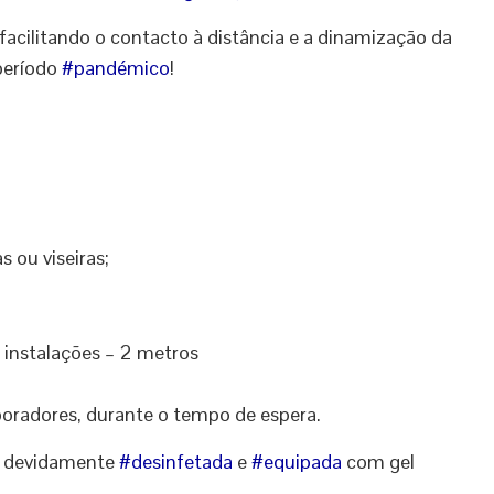
 facilitando o contacto à distância e a dinamização da
 período
#
pandémico
!
 ou viseiras;
 instalações – 2 metros
boradores, durante o tempo de espera.
e devidamente
#
desinfetada
e
#
equipada
com gel