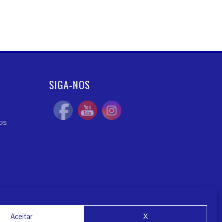
SIGA-NOS
ios
Aceitar
X