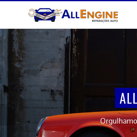
A
AL
Orgulhamo-n