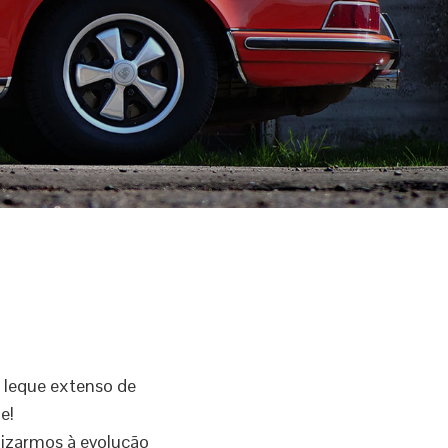
 leque extenso de
e!
lizarmos à evolução